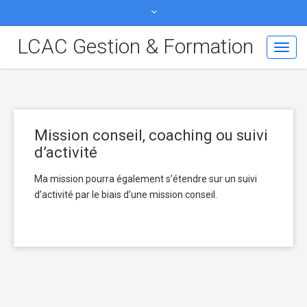
contact@lcac-formation.fr
06 07 11 87 17
LCAC Gestion & Formation
Toggl
Navig
Mission conseil, coaching ou suivi
d’activité
Ma mission pourra également s’étendre sur un suivi
d’activité par le biais d’une mission conseil.