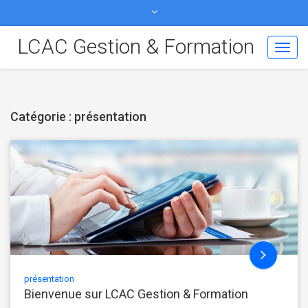
contact@lcac-formation.fr
06 07 11 87 17
LCAC Gestion & Formation
Toggl
Navig
Catégorie : présentation
présentation
Bienvenue sur LCAC Gestion & Formation